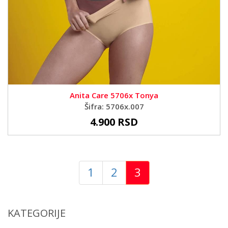
Anita Care 5706x Tonya
Šifra: 5706x.007
4.900 RSD
1
2
3
KATEGORIJE