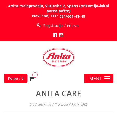
Anita maloprodaja, Sutjeska 2, Spens (prizemlje-lokal
pored pošte)
Novi Sad, TEL:
021/661-48-48
Registracija
Prijava
MENI
Korpa / 0
ANITA CARE
Grudnjaci Anita
Proizvodi
ANITA CARE