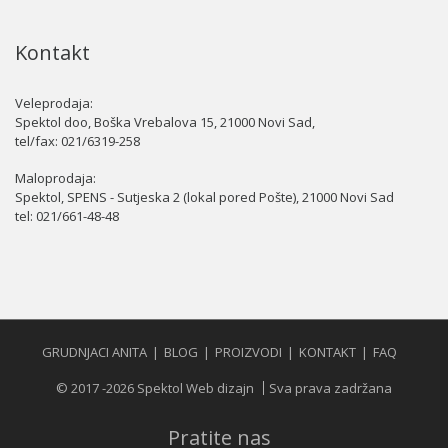
Kontakt
Veleprodaja:
Spektol doo, Boška Vrebalova 15, 21000 Novi Sad,
tel/fax:
021/6319-258
Maloprodaja:
Spektol, SPENS - Sutjeska 2 (lokal pored Pošte), 21000 Novi Sad
tel:
021/661-48-48
GRUDNJACI ANITA
BLOG
PROIZVODI
KONTAKT
FAQ
© 2017 -2026 Spektol Web dizajn
Sva prava zadržana
Pratite nas