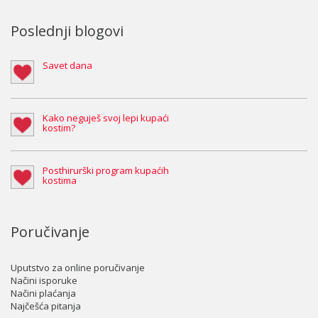
Poslednji blogovi
Savet dana
Kako neguješ svoj lepi kupaći
kostim?
Posthirurški program kupaćih
kostima
Poručivanje
Uputstvo za online poručivanje
Načini isporuke
Načini plaćanja
Najčešća pitanja