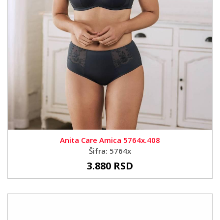
Anita Care Amica 5764x.408
Šifra: 5764x
3.880 RSD