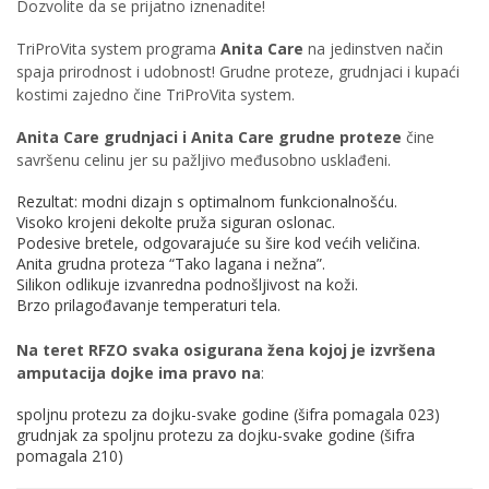
Dozvolite da se prijatno iznenadite!
TriProVita system programa
Anita Care
na jedinstven način
spaja prirodnost i udobnost! Grudne proteze, grudnjaci i kupaći
kostimi zajedno čine TriProVita system.
Anita Care grudnjaci i Anita Care grudne proteze
čine
savršenu celinu jer su pažljivo međusobno usklađeni.
Rezultat: modni dizajn s optimalnom funkcionalnošću.
Visoko krojeni dekolte pruža siguran oslonac.
Podesive bretele, odgovarajuće su šire kod većih veličina.
Anita grudna proteza “Tako lagana i nežna”.
Silikon odlikuje izvanredna podnošljivost na koži.
Brzo prilagođavanje temperaturi tela.
Na teret RFZO svaka osigurana žena kojoj je izvršena
amputacija dojke ima pravo na
:
spoljnu protezu za dojku-svake godine (šifra pomagala 023)
grudnjak za spoljnu protezu za dojku-svake godine (šifra
pomagala 210)