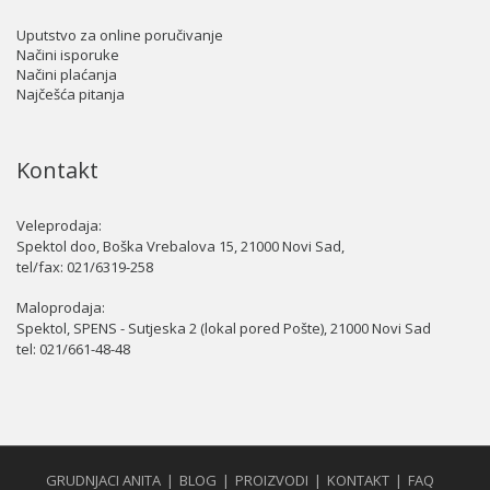
Uputstvo za online poručivanje
Načini isporuke
Načini plaćanja
Najčešća pitanja
Kontakt
Veleprodaja:
Spektol doo, Boška Vrebalova 15, 21000 Novi Sad,
tel/fax:
021/6319-258
Maloprodaja:
Spektol, SPENS - Sutjeska 2 (lokal pored Pošte), 21000 Novi Sad
tel:
021/661-48-48
GRUDNJACI ANITA
BLOG
PROIZVODI
KONTAKT
FAQ