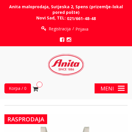
Anita maloprodaja, Sutjeska 2, Spens (prizemlje-lokal
pored pošte)
Novi Sad, TEL:
021/661-48-48
Registracija
Prijava
MENI
Korpa / 0
RASPRODAJA