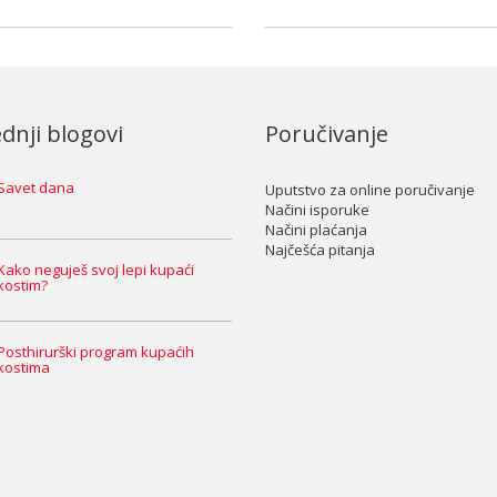
dnji blogovi
Poručivanje
Savet dana
Uputstvo za online poručivanje
Načini isporuke
Načini plaćanja
Najčešća pitanja
Kako neguješ svoj lepi kupaći
kostim?
Posthirurški program kupaćih
kostima