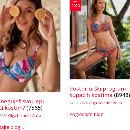
2020
Posthirurški program
kupaćih kostima
(8948)
neguješ svoj lepi
14-Jul-2020
Olga Kolarić
/
Anita
i kostim?
(7565)
Pogledajte blog ...
2020
Olga Kolarić
/
Anita
jte blog ...