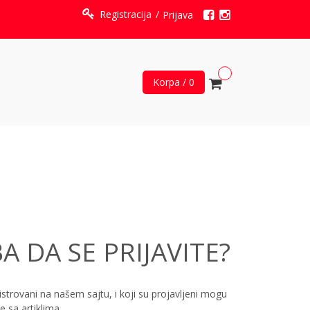
Registracija
Prijava
Korpa / 0
A DA SE PRIJAVITE?
istrovani na našem sajtu, i koji su projavljeni mogu
e sa artiklima.