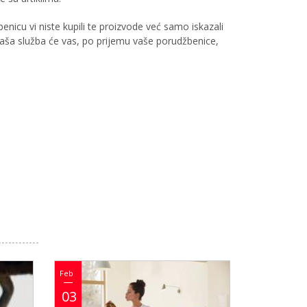
enicu vi niste kupili te proizvode već samo iskazali
aša služba će vas, po prijemu vaše porudžbenice,
Feb
03