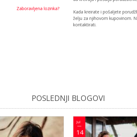
Zaboravljena lozinka?
Kada kreirate i pošaljete porudžb
želju za njihovom kupovinom. N
kontaktirati.
POSLEDNJI BLOGOVI
Jul
14