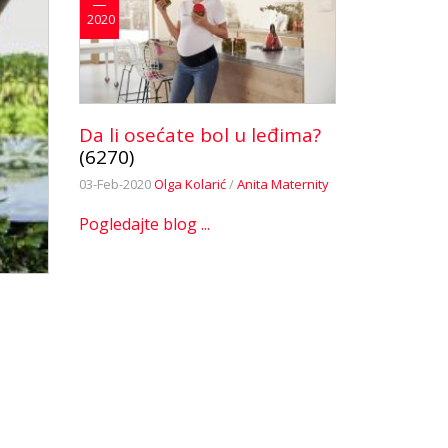
2020
Da li osećate bol u leđima?
(6270)
03-Feb-2020
Olga Kolarić
/
Anita Maternity
Pogledajte blog ...