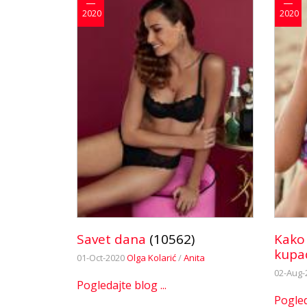
2020
2020
Savet dana
(10562)
Kako 
kupać
01-Oct-2020
Olga Kolarić
/
Anita
02-Aug-
Pogledajte blog ...
Pogleda