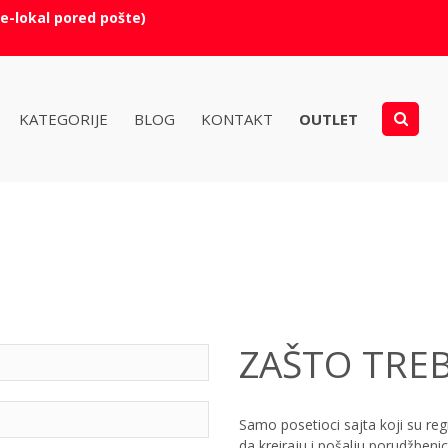
e-lokal pored pošte)
KATEGORIJE
BLOG
KONTAKT
OUTLET
ZAŠTO TREB
Samo posetioci sajta koji su reg
da kreiraju i pošalju porudžbenic