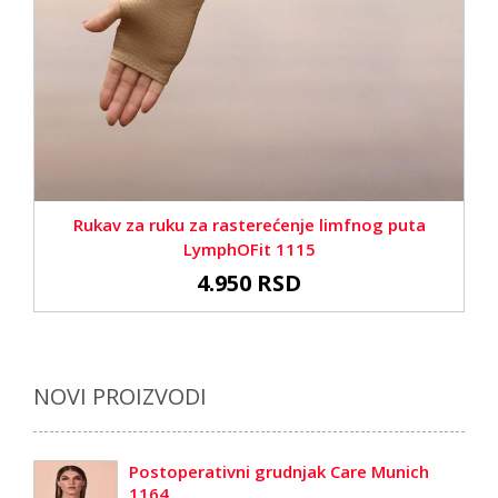
Rukav za ruku za rasterećenje limfnog puta
LymphOFit 1115
4.950 RSD
NOVI PROIZVODI
Postoperativni grudnjak Care Munich
1164