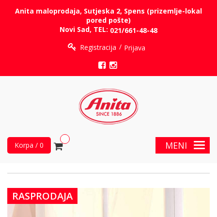
Anita maloprodaja, Sutjeska 2, Spens (prizemlje-lokal
pored pošte)
Novi Sad, TEL:
021/661-48-48
Registracija
Prijava
MENI
Korpa / 0
RASPRODAJA