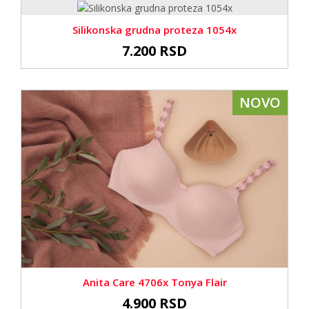
Silikonska grudna proteza 1054x
7.200 RSD
NOVO
Anita Care 4706x Tonya Flair
4.900 RSD