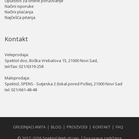
Uputstvo za online poručivanje
Načini isporuke
Načini plaćanja
Najčešća pitanja
Kontakt
Veleprodaja:
Spektol doo, Boška Vrebalova 15, 21000 Novi Sad,
tel/fax:
021/6319-258
Maloprodaja:
Spektol, SPENS - Sutjeska 2 (lokal pored Pošte), 21000 Novi Sad
tel:
021/661-48-48
GRUDNJACI ANITA
BLOG
PROIZVODI
KONTAKT
FAQ
© 2017 -2026 Spektol Web dizajn
Sva prava zadržana