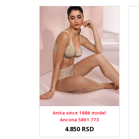
Anita since 1886 model
Ancona 5861.773
4.850 RSD