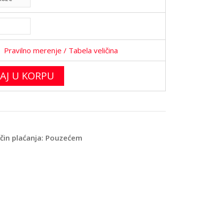
Pravilno merenje
/ Tabela veličina
AJ U KORPU
ačin plaćanja: Pouzećem