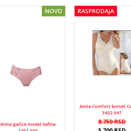
NOVO
RASPRODAJA
Anita Comfort korset C
3432.047
8.750 RSD
Anita gaćice model Safina
5.700 RSD
1451.550