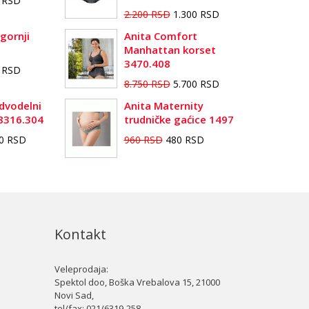
0 RSD
2.200 RSD
1.300 RSD
gornji
Anita Comfort
Manhattan korset
3470.408
0 RSD
8.750 RSD
5.700 RSD
dvodelni
Anita Maternity
 8316.304
trudničke gaćice 1497
50 RSD
960 RSD
480 RSD
Kontakt
Veleprodaja:
Spektol doo, Boška Vrebalova 15, 21000
Novi Sad,
tel/fax:
021/6319-258