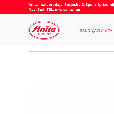
Anita maloprodaja, Sutjeska 2, Spens (prizemlj
Novi Sad, TEL:
021/661-48-48
GRUDNJACI ANITA