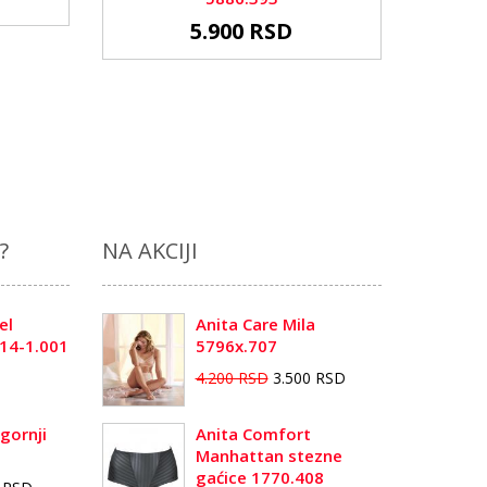
5.900 RSD
?
NA AKCIJI
el
Anita Care Mila
14-1.001
5796x.707
4.200 RSD
3.500 RSD
gornji
Anita Comfort
Manhattan stezne
gaćice 1770.408