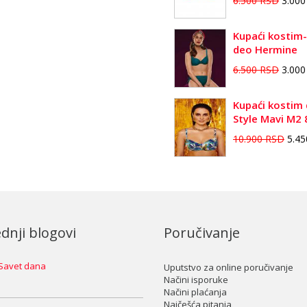
6.500 RSD
3.00
Kupaći kostim-
deo Hermine
6.500 RSD
3.00
Kupaći kostim 
Style Mavi M2
10.900 RSD
5.4
dnji blogovi
Poručivanje
Savet dana
Uputstvo za online poručivanje
Načini isporuke
Načini plaćanja
Najčešća pitanja