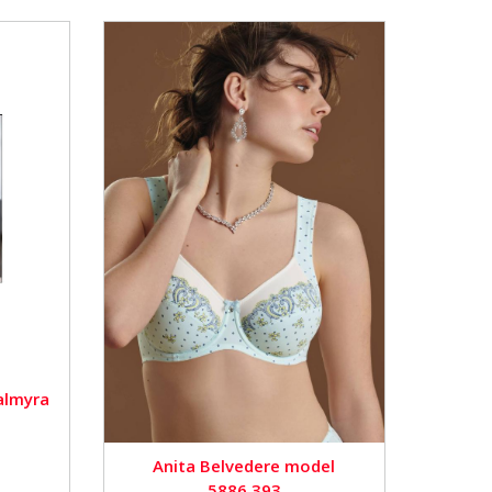
almyra
Anita Belvedere model
5886.393