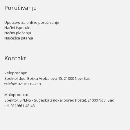
Poručivanje
Uputstvo za online poručivanje
Načini isporuke
Načini plaćanja
Najčešća pitanja
Kontakt
Veleprodaja:
Spektol doo, Boška Vrebalova 15, 21000 Novi Sad,
tel/fax:
021/6319-258
Maloprodaja:
Spektol, SPENS - Sutjeska 2 (lokal pored Pošte), 21000 Novi Sad
tel:
021/661-48-48