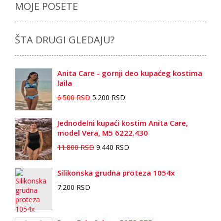
MOJE POSETE
ŠTA DRUGI GLEDAJU?
Anita Care - gornji deo kupaćeg kostima
laila
6.500 RSD
5.200 RSD
Jednodelni kupaći kostim Anita Care,
model Vera, M5 6222.430
11.800 RSD
9.440 RSD
Silikonska grudna proteza 1054x
7.200 RSD