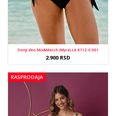
Donji deo Mix&Match (Myra) L6 8712-0.001
2.900 RSD
RASPRODAJA