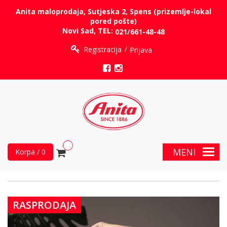
Anita maloprodaja, Sutjeska 2, Spens (prizemlje-lokal
pored pošte)
Novi Sad, TEL:
021/661-48-48
Registracija
Prijava
MENI
Korpa / 0
RASPRODAJA