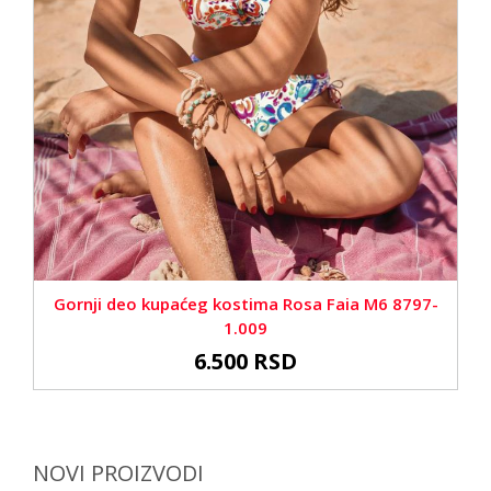
Gornji deo kupaćeg kostima Rosa Faia M6 8797-
1.009
6.500 RSD
NOVI PROIZVODI