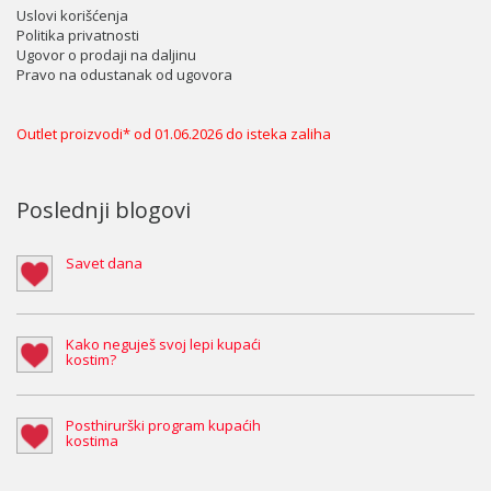
Uslovi korišćenja
Politika privatnosti
Ugovor o prodaji na daljinu
Pravo na odustanak od ugovora
Outlet proizvodi* od 01.06.2026 do isteka zaliha
Poslednji blogovi
Savet dana
Kako neguješ svoj lepi kupaći
kostim?
Posthirurški program kupaćih
kostima