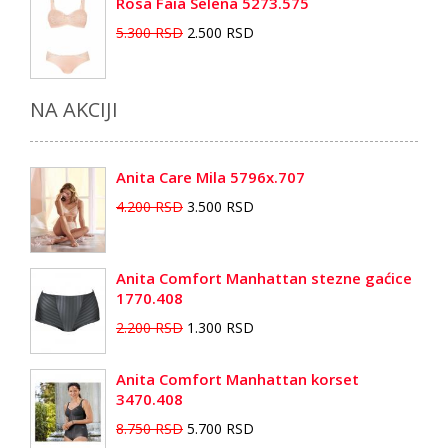
Rosa Faia Selena 5273.575
5.300 RSD
2.500 RSD
NA AKCIJI
Anita Care Mila 5796x.707
4.200 RSD
3.500 RSD
Anita Comfort Manhattan stezne gaćice
1770.408
2.200 RSD
1.300 RSD
Anita Comfort Manhattan korset
3470.408
8.750 RSD
5.700 RSD