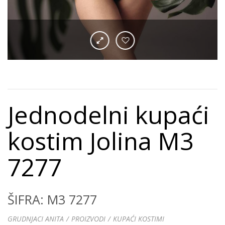
Jednodelni kupaći
kostim Jolina M3
7277
ŠIFRA: M3 7277
GRUDNJACI ANITA
PROIZVODI
KUPAĆI KOSTIMI