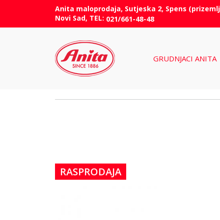
Anita maloprodaja, Sutjeska 2, Spens (prizemlj
Novi Sad, TEL:
021/661-48-48
GRUDNJACI ANITA
RASPRODAJA