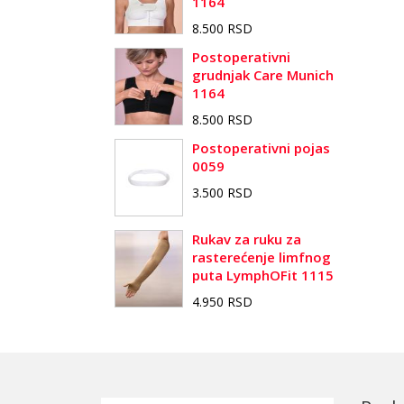
1164
8.500 RSD
Postoperativni
grudnjak Care Munich
1164
8.500 RSD
Postoperativni pojas
0059
3.500 RSD
Rukav za ruku za
rasterećenje limfnog
puta LymphOFit 1115
4.950 RSD