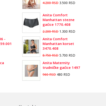
4.200 RSD
3.500 RSD
Anita Comfort
Manhattan stezne
gaćice 1770.408
2.200 RSD
1.300 RSD
86 -
Anita Comfort
459.001
Manhattan korset
3470.408
8.750 RSD
5.700 RSD
ica
Anita Maternity
trudničke gaćice 1497
960 RSD
480 RSD