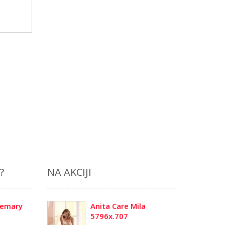
?
NA AKCIJI
semary
Anita Care Mila
5796x.707