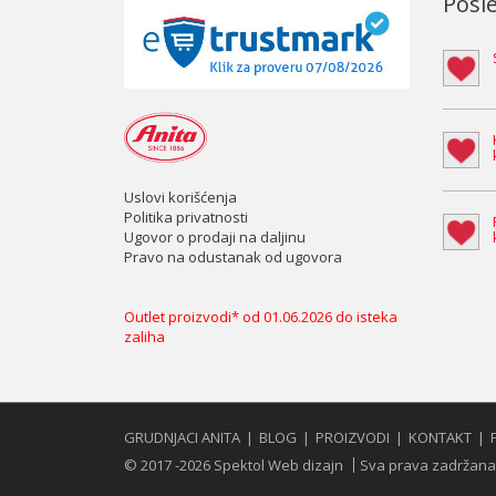
Posle
Uslovi korišćenja
Politika privatnosti
Ugovor o prodaji na daljinu
Pravo na odustanak od ugovora
Outlet proizvodi* od 01.06.2026 do isteka
zaliha
GRUDNJACI ANITA
BLOG
PROIZVODI
KONTAKT
© 2017 -2026 Spektol Web dizajn
Sva prava zadržana