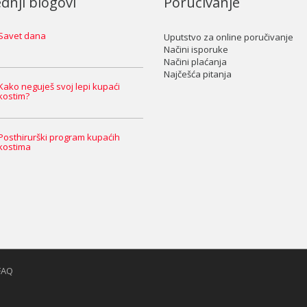
dnji blogovi
Poručivanje
Savet dana
Uputstvo za online poručivanje
Načini isporuke
Načini plaćanja
Najčešća pitanja
Kako neguješ svoj lepi kupaći
kostim?
Posthirurški program kupaćih
kostima
FAQ