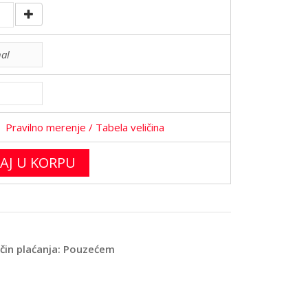
Pravilno merenje
/ Tabela veličina
AJ U KORPU
ačin plaćanja: Pouzećem