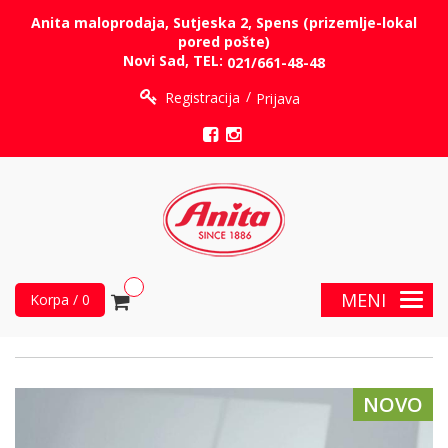
Anita maloprodaja, Sutjeska 2, Spens (prizemlje-lokal
pored pošte)
Novi Sad, TEL:
021/661-48-48
Registracija
Prijava
MENI
Korpa / 0
NOVO