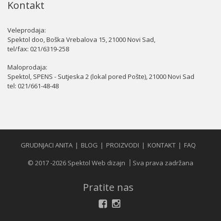
Kontakt
Veleprodaja:
Spektol doo, Boška Vrebalova 15, 21000 Novi Sad,
tel/fax:
021/6319-258
Maloprodaja:
Spektol, SPENS - Sutjeska 2 (lokal pored Pošte), 21000 Novi Sad
tel:
021/661-48-48
GRUDNJACI ANITA
BLOG
PROIZVODI
KONTAKT
FAQ
© 2017 -2026 Spektol Web dizajn
Sva prava zadržana
Pratite nas